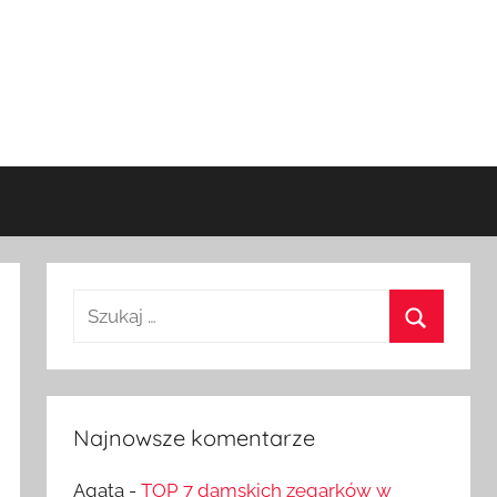
Szukaj:
Szukaj
Najnowsze komentarze
Agata
-
TOP 7 damskich zegarków w