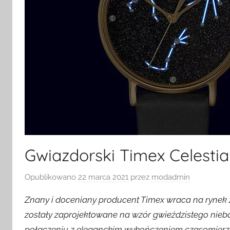
Gwiazdorski Timex Celesti
Opublikowano
22 marca 2021
przez
modadmin
Znany i doceniany producent Timex wraca na rynek
zostały zaprojektowane na wzór gwieździstego nieba
połączeniu z eleganckim wykończeniem czasomierza 