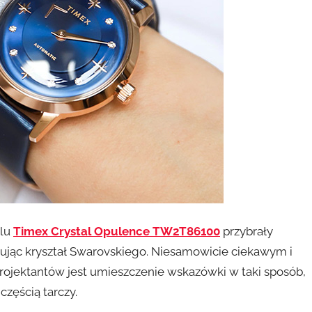
elu
Timex Crystal Opulence TW2T86100
przybrały
ując kryształ Swarovskiego. Niesamowicie ciekawym i
ojektantów jest umieszczenie wskazówki w taki sposób,
zęścią tarczy.