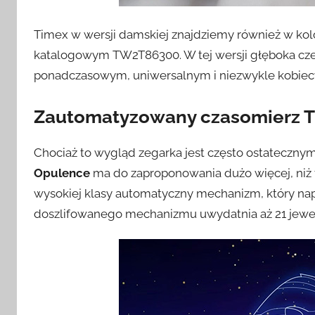
Timex w wersji damskiej znajdziemy również w ko
katalogowym TW2T86300. W tej wersji głęboka czerń
ponadczasowym, uniwersalnym i niezwykle kobie
Zautomatyzowany czasomierz T
Chociaż to wygląd zegarka jest często ostatecz
Opulence
ma do zaproponowania dużo więcej, niż 
wysokiej klasy automatyczny mechanizm, który napę
doszlifowanego mechanizmu uwydatnia aż 21 jewel