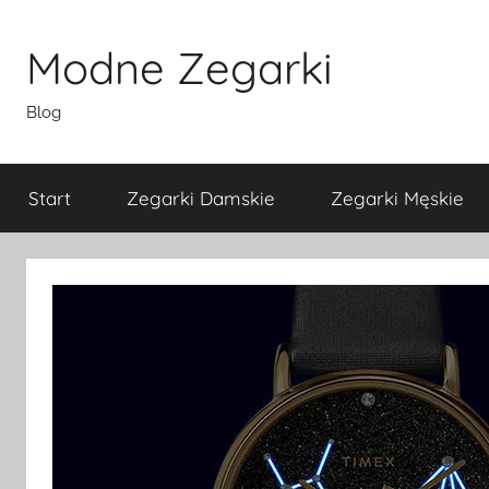
Przejdź
do
Modne Zegarki
treści
Blog
Start
Zegarki Damskie
Zegarki Męskie