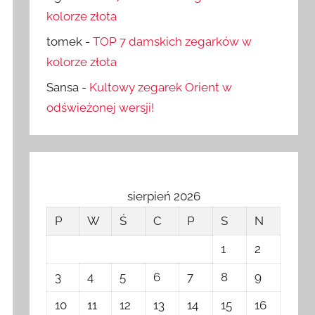
kolorze złota
tomek
-
TOP 7 damskich zegarków w
kolorze złota
Sansa
-
Kultowy zegarek Orient w
odświeżonej wersji!
sierpień 2026
P
W
Ś
C
P
S
N
1
2
3
4
5
6
7
8
9
10
11
12
13
14
15
16