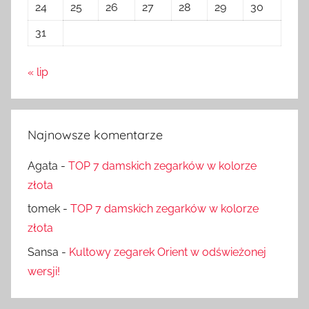
24
25
26
27
28
29
30
31
« lip
Najnowsze komentarze
Agata
-
TOP 7 damskich zegarków w kolorze
złota
tomek
-
TOP 7 damskich zegarków w kolorze
złota
Sansa
-
Kultowy zegarek Orient w odświeżonej
wersji!