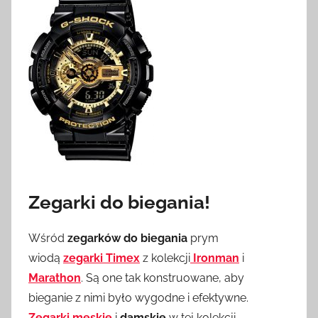
Zegarki do biegania!
Wśród
zegarków do biegania
prym
wiodą
zegarki Timex
z kolekcji
Ironman
i
Marathon
. Są one tak konstruowane, aby
bieganie z nimi było wygodne i efektywne.
Zegarki męskie
i
damskie
w tej kolekcji