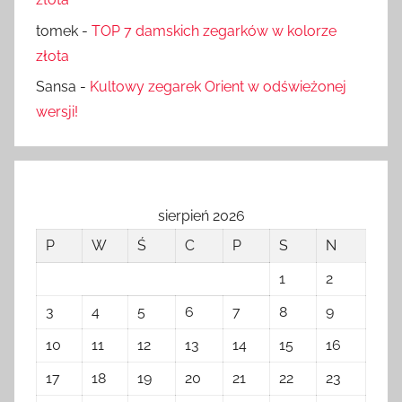
tomek
-
TOP 7 damskich zegarków w kolorze
złota
Sansa
-
Kultowy zegarek Orient w odświeżonej
wersji!
sierpień 2026
P
W
Ś
C
P
S
N
1
2
3
4
5
6
7
8
9
10
11
12
13
14
15
16
17
18
19
20
21
22
23