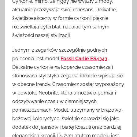
Cyrkonie, mimo, że nigdy nie wyszły z mody,
aktualnie przeżywają swój renesans. Delikatne,
świetliste akcenty w formie cyrkonii pięknie
rozświetlają cyferblat, nadając tym samym
świeżości naszej stylizacji.
Jednym z zegarków szczególnie godnych
polecenia jest model
Fossil Carlie ES4343
.
Delikatne cyrkonie na kopercie czasomierza i
stonowana stylistyka zegarka idealnie wpisują się
w obecne trendy. Czasomierz został wyposażony
w powłokę Neobrite, która umożliwia pomiar i
odczytywanie czasu w ciemniejszych
pomieszczeniach. Model, utrzymany w brązowo-
beżowej kolorystyce, świetnie sprawdzi się jako
dodatek do jeansów i białej koszuli oraz bardziej
eleganckich kreacji. Dużym atutem modelu jest