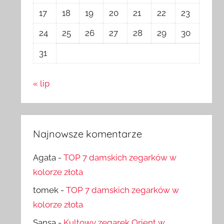
17
18
19
20
21
22
23
24
25
26
27
28
29
30
31
« lip
Najnowsze komentarze
Agata
-
TOP 7 damskich zegarków w
kolorze złota
tomek
-
TOP 7 damskich zegarków w
kolorze złota
Sansa
-
Kultowy zegarek Orient w