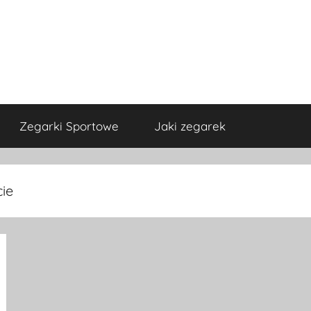
Zegarki Sportowe
Jaki zegarek
cie