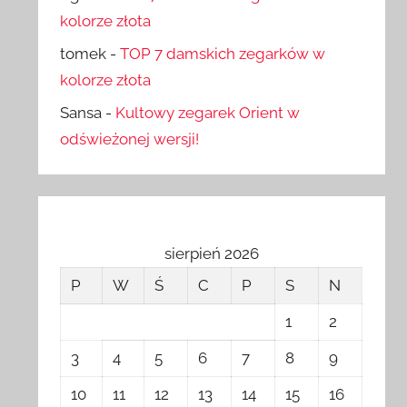
kolorze złota
tomek
-
TOP 7 damskich zegarków w
kolorze złota
Sansa
-
Kultowy zegarek Orient w
odświeżonej wersji!
sierpień 2026
P
W
Ś
C
P
S
N
1
2
3
4
5
6
7
8
9
10
11
12
13
14
15
16