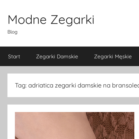
Przejdź
do
Modne Zegarki
treści
Blog
Start
Zegarki Damskie
Zegarki Męskie
Tag:
adriatica zegarki damskie na bransole