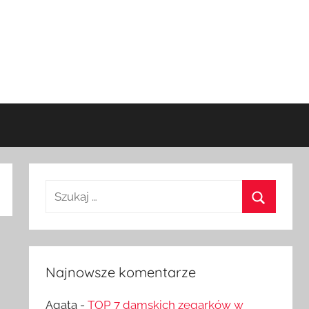
Szukaj:
Szukaj
Najnowsze komentarze
Agata
-
TOP 7 damskich zegarków w